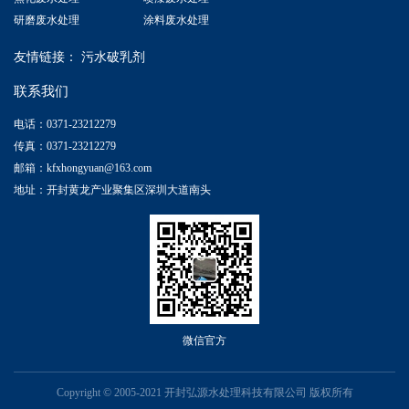
研磨废水处理
涂料废水处理
友情链接：
污水破乳剂
联系我们
电话：0371-23212279
传真：0371-23212279
邮箱：kfxhongyuan@163.com
地址：开封黄龙产业聚集区深圳大道南头
微信官方
Copyright © 2005-2021 开封弘源水处理科技有限公司 版权所有