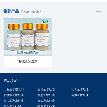
推荐产品
more >
Recommended
油漆渣凝固剂
产品中心
工业废水破乳剂
油田废水处理
化工废水处理
切削液废水处理
油墨废水处理
电镀废水处理
机加工废水处理
高盐废水处理
焦化废水处理
喷漆废水处理