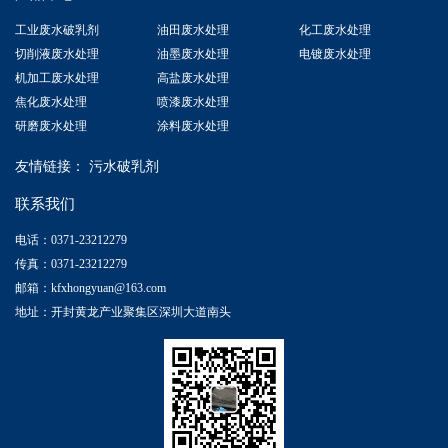
工业废水破乳剂
油田废水处理
化工废水处理
切削液废水处理
油墨废水处理
电镀废水处理
机加工废水处理
高盐废水处理
焦化废水处理
喷漆废水处理
研磨废水处理
涂料废水处理
友情链接：
污水破乳剂
联系我们
电话：0371-23212279
传真：0371-23212279
邮箱：kfxhongyuan@163.com
地址：开封黄龙产业聚集区深圳大道南头