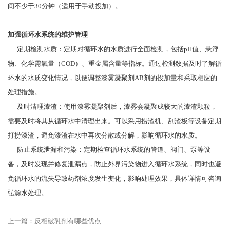
间不少于30分钟（适用于手动投加）。
加强循环水系统的维护管理
定期检测水质：定期对循环水的水质进行全面检测，包括pH值、悬浮
物、化学需氧量（COD）、重金属含量等指标。通过检测数据及时了解循
环水的水质变化情况，以便调整漆雾凝聚剂AB剂的投加量和采取相应的
处理措施。
及时清理漆渣：使用漆雾凝聚剂后，漆雾会凝聚成较大的漆渣颗粒，
需要及时将其从循环水中清理出来。可以采用捞渣机、刮渣板等设备定期
打捞漆渣，避免漆渣在水中再次分散或分解，影响循环水的水质。
防止系统泄漏和污染：定期检查循环水系统的管道、阀门、泵等设
备，及时发现并修复泄漏点，防止外界污染物进入循环水系统，同时也避
免循环水的流失导致药剂浓度发生变化，影响处理效果，具体详情可咨询
弘源水处理。
上一篇：反相破乳剂有哪些优点