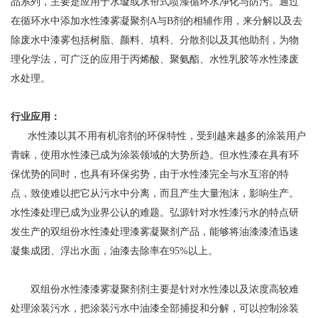
品系列，主要是应用于水璇或水帘式喷漆循环水净化与防污。通过
在循环水中添加水性漆雾凝聚剂A与B剂的相辅作用，来分解以及去
除废水中漆雾包括树脂、颜料、填料、分散剂以及其他助剂，为物
理化学法，可广泛的应用于丙烯酸、聚氨酯、水性乳胶等水性漆废
水处理。
行业应用：
水性漆以其不用有机溶剂的环保特性，受到越来越多的涂装用户
青睐，使用水性漆已成为涂装领域的大势所趋。但水性漆在具有环
保优势的同时，也具有环保劣势，由于水性漆完全与水互溶的特
点，致使难以把它从污水中分离，而且产生大量泡沫，影响生产。
水性漆处理已成为业界公认的难题。弘源针对水性漆污水的特点研
发生产的双组份水性漆处理漆雾凝聚剂产品，能够将油漆漆渣迅速
凝集成团、浮出水面，油漆去除率在95%以上。
双组份水性漆漆雾凝聚剂剂主要是针对水性漆以及浓度高较难
处理涂装污水，把涂装污水中油漆全部捕捉和分解，可以控制涂装