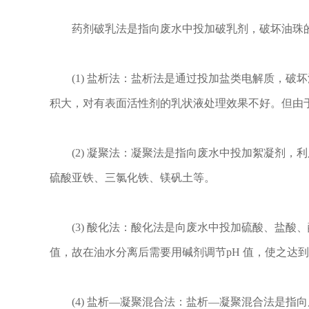
药剂破乳法是指向废水中投加破乳剂，破坏油珠的
(1) 盐析法：盐析法是通过投加盐类电解质，破
积大，对有表面活性剂的乳状液处理效果不好。但由
(2) 凝聚法：凝聚法是指向废水中投加絮凝剂，
硫酸亚铁、三氯化铁、镁矾土等。
(3) 酸化法：酸化法是向废水中投加硫酸、盐酸
值，故在油水分离后需要用碱剂调节pH 值，使之达
(4) 盐析—凝聚混合法：盐析—凝聚混合法是指