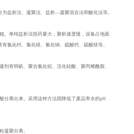
为盐析法、凝聚法、盐析—凝聚混合法和酸化法等。
脱稳。单纯盐析法投药量大，聚析速度慢，设备占地面
质有氯化钙、氯化镁、氯化钠、硫酸钙、硫酸镁等。
絮凝剂有明矾、聚合氯化铝、活化硅酸、聚丙烯酰胺、
酸分离出来。采用这种方法因降低了废品率水的pH
粒凝聚分离。